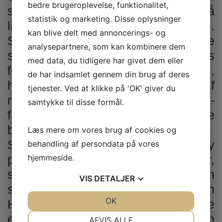
bedre brugeroplevelse, funktionalitet,
satte kursen mod fastlandet for at få
statistik og marketing. Disse oplysninger
lidt mere at vide om hypnose i Århus.
kan blive delt med annoncerings- og
Selv om han ikke er den allerstørste
analysepartnere, som kan kombinere dem
skribent, så skulle han ikke snydes
med data, du tidligere har givet dem eller
for muligheden for at få et indblik i,
de har indsamlet gennem din brug af deres
hvad hypnose i Århus kan udvirke af
tjenester. Ved at klikke på 'OK' giver du
mirakler mod en stigende corona-
samtykke til disse formål.
fatigue blandt den danske
befolkning.
Læs mere om vores brug af cookies og
Så da vi først havde fået Ozzy
behandling af persondata på vores
hjemmeside.
placeret behørigt i de bløde puder,
satte vi os selv til rette med pennen
VIS
DETALJER
spidset i mødelokalet hos Shin
JA
NEJ
OK
JA
NEJ
Hypnose. Vi var spændte og ivrige
NØDVENDIGE
PRÆFERENCER
efter at suge al den information om
AFVIS ALLE